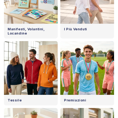
Manifesti, Volantini,
I Più Venduti
Locandine
Tessile
Premiazioni