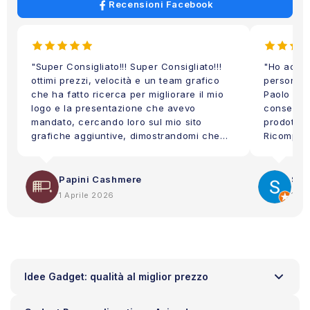
Recensioni Facebook
"Super Consigliato!!! Super Consigliato!!!
"Ho acqui
ottimi prezzi, velocità e un team grafico
personali
che ha fatto ricerca per migliorare il mio
Paolo Tordi di Ce
logo e la presentazione che avevo
consegna
mandato, cercando loro sul mio sito
prodotto 
grafiche aggiuntive, dimostrandomi che
Ricomprer
sul mio progetto, hanno messo passione
per il proprio lavoro. ottimo lavoro!!! faro
sicuramente altri ordini"
Papini Cashmere
Ste
1 Aprile 2026
17 F
Idee Gadget: qualità al miglior prezzo
I
gadget personalizzati
sono, oggi più che mai,