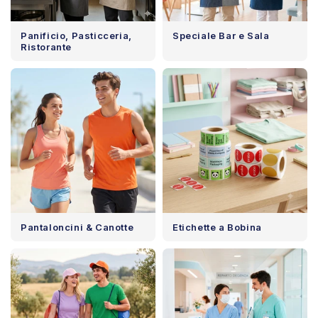
Panificio, Pasticceria,
Speciale Bar e Sala
Ristorante
Pantaloncini & Canotte
Etichette a Bobina