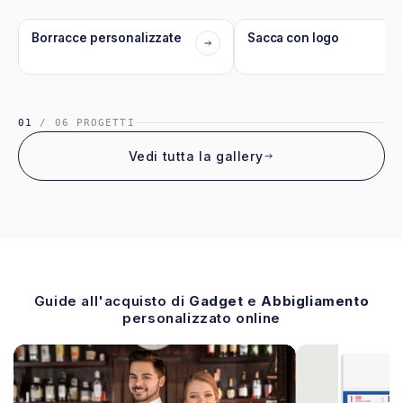
aziende, associazioni, società sportive,
organizzazione di eventi e attività promozionali,
Borracce personalizzate
Sacca con logo
attività turistiche e ricettive, campi scuola, oratori e
altri.
01
/
06
PROGETTI
Vedi tutta la gallery
Guide all'acquisto di
Gadget
e
Abbigliamento
personalizzato online