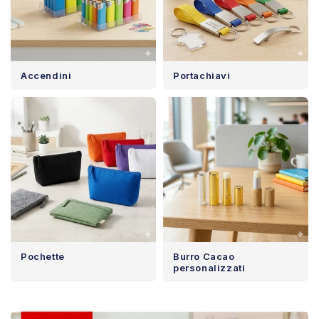
Accendini
Portachiavi
Pochette
Burro Cacao
personalizzati