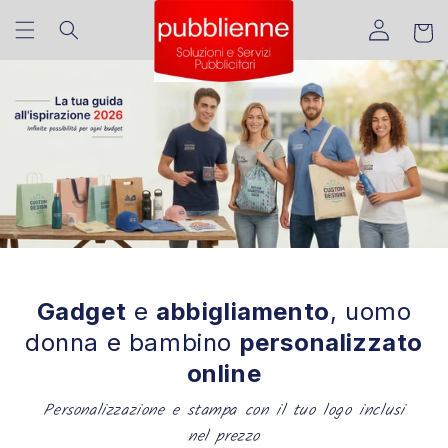
Vai
Translation missing:
direttamente
Carrell
ai contenuti
it.sections.header.account_
Gadget
e
abbigliamento
, uomo
donna e bambino
personalizzato
online
Personalizzazione e stampa con il tuo logo inclusi
nel prezzo