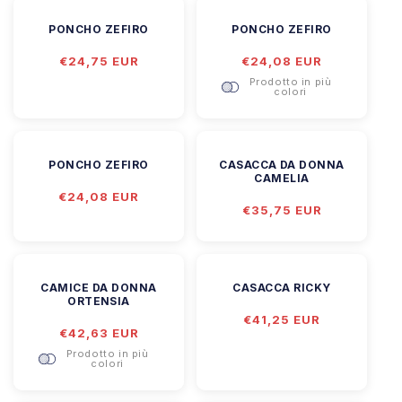
PONCHO ZEFIRO
PONCHO ZEFIRO
Prezzo
€24,75 EUR
Prezzo
€24,08 EUR
di
di
Prodotto in più
listino
listino
colori
PONCHO ZEFIRO
CASACCA DA DONNA
CAMELIA
Prezzo
€24,08 EUR
Prezzo
€35,75 EUR
di
di
listino
listino
CAMICE DA DONNA
CASACCA RICKY
ORTENSIA
Prezzo
€41,25 EUR
Prezzo
€42,63 EUR
di
di
listino
Prodotto in più
listino
colori