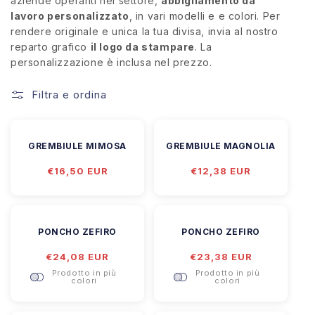
aziende operanti nel settore,
abbigliamento da
lavoro personalizzato
, in vari modelli e e colori. Per
rendere originale e unica la tua divisa, invia al nostro
reparto grafico
il logo da stampare
. La
personalizzazione è inclusa nel prezzo.
Filtra e ordina
GREMBIULE MIMOSA
GREMBIULE MAGNOLIA
Prezzo
€16,50 EUR
Prezzo
€12,38 EUR
di
di
listino
listino
PONCHO ZEFIRO
PONCHO ZEFIRO
Prezzo
€24,08 EUR
Prezzo
€23,38 EUR
di
di
Prodotto in più
Prodotto in più
listino
listino
colori
colori