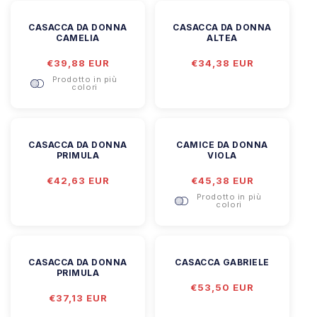
CASACCA DA DONNA
CASACCA DA DONNA
CAMELIA
ALTEA
Prezzo
€39,88 EUR
Prezzo
€34,38 EUR
di
di
Prodotto in più
listino
listino
colori
CASACCA DA DONNA
CAMICE DA DONNA
PRIMULA
VIOLA
Prezzo
€42,63 EUR
Prezzo
€45,38 EUR
di
di
Prodotto in più
listino
listino
colori
CASACCA DA DONNA
CASACCA GABRIELE
PRIMULA
Prezzo
€53,50 EUR
Prezzo
€37,13 EUR
di
di
listino