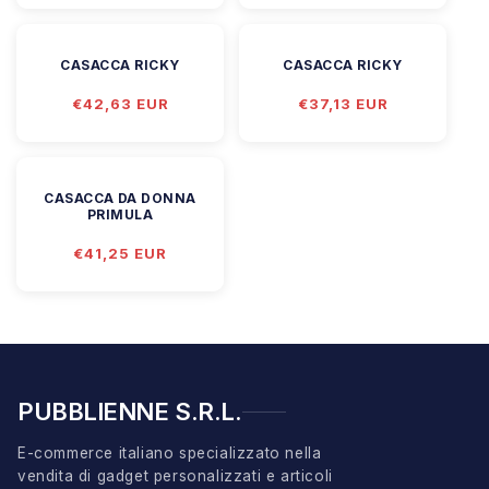
listino
CASACCA RICKY
CASACCA RICKY
Prezzo
€42,63 EUR
Prezzo
€37,13 EUR
di
di
listino
listino
CASACCA DA DONNA
PRIMULA
Prezzo
€41,25 EUR
di
listino
PUBBLIENNE S.R.L.
E-commerce italiano specializzato nella
vendita di gadget personalizzati e articoli