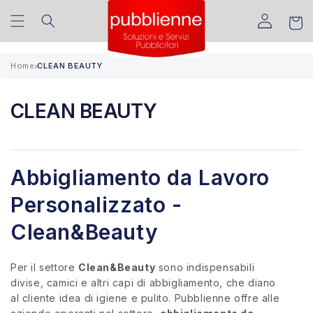
Vai
Translation missing:
direttamente
Carrell
ai contenuti
it.sections.header.account_
Home
CLEAN BEAUTY
»
CLEAN BEAUTY
Abbigliamento da Lavoro
Personalizzato -
Clean&Beauty
Per il settore
Clean&Beauty
sono indispensabili
divise, camici e altri capi di abbigliamento, che diano
al cliente idea di igiene e pulito. Pubblienne offre alle