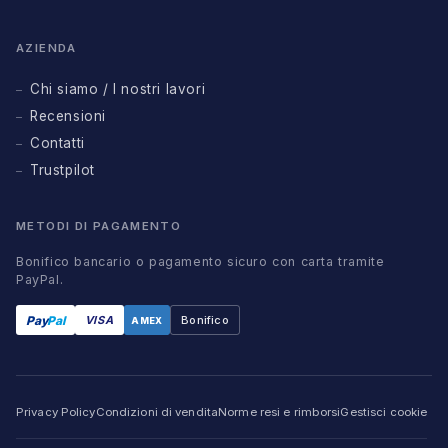
AZIENDA
Chi siamo / I nostri lavori
Recensioni
Contatti
Trustpilot
METODI DI PAGAMENTO
Bonifico bancario o pagamento sicuro con carta tramite
PayPal.
Pay
Pal
VISA
Bonifico
AMEX
Privacy Policy
Condizioni di vendita
Norme resi e rimborsi
Gestisci cookie