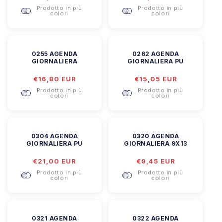
di
di
Prodotto in più
Prodotto in più
listino
listino
colori
colori
0255 AGENDA
0262 AGENDA
GIORNALIERA
GIORNALIERA PU
Prezzo
€16,80 EUR
Prezzo
€15,05 EUR
di
di
Prodotto in più
Prodotto in più
listino
listino
colori
colori
0304 AGENDA
0320 AGENDA
GIORNALIERA PU
GIORNALIERA 9X13
Prezzo
€21,00 EUR
Prezzo
€9,45 EUR
di
di
Prodotto in più
Prodotto in più
listino
listino
colori
colori
0321 AGENDA
0322 AGENDA