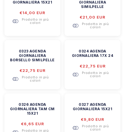
GIORNALIERA 15X21
GIORNALIERA
SIMILPELLE
Prezzo
€14,00 EUR
Prezzo
€21,00 EUR
di
Prodotto in più
di
listino
colori
Prodotto in più
listino
colori
0323 AGENDA
0324 AGENDA
GIORNALIERA
GIORNALIERA 17X 24
BORSELLO SIMILPELLE
Prezzo
€22,75 EUR
Prezzo
€22,75 EUR
di
Prodotto in più
di
listino
colori
Prodotto in più
listino
colori
0326 AGENDA
0327 AGENDA
GIORNALIERA TAM CM
GIORNALIERA 15X21
15X21
Prezzo
€9,80 EUR
Prezzo
€6,65 EUR
di
Prodotto in più
di
listino
colori
Prodotto in più