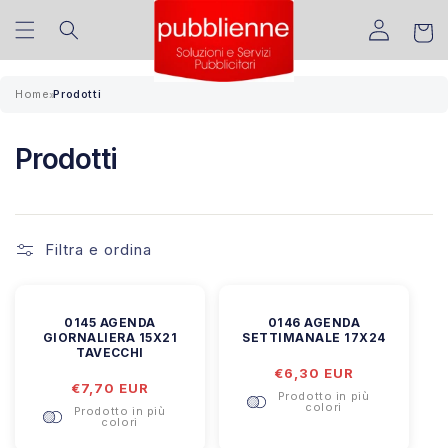
Vai
Translation missing:
direttamente
Carrell
ai contenuti
it.sections.header.account_
Home
Prodotti
»
Prodotti
Filtra e ordina
0145 AGENDA
0146 AGENDA
GIORNALIERA 15X21
SETTIMANALE 17X24
TAVECCHI
Prezzo
€6,30 EUR
Prezzo
€7,70 EUR
di
Prodotto in più
di
listino
colori
Prodotto in più
listino
colori