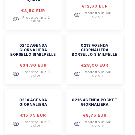
Prezzo
€12,60 EUR
Prezzo
€3,50 EUR
di
Prodotto in più
di
listino
colori
Prodotto in più
listino
colori
0212 AGENDA
0213 AGENDA
GIORNALIERA
GIORNALIERA
BORSELLO SIMILPELLE
BORSELLO SIMILPELLE
Prezzo
€34,30 EUR
Prezzo
€28,00 EUR
di
di
Prodotto in più
Prodotto in più
listino
listino
colori
colori
0214 AGENDA
0216 AGENDA POCKET
GIORNALIERA
GIORNALIERA
Prezzo
€15,75 EUR
Prezzo
€8,75 EUR
di
di
Prodotto in più
Prodotto in più
listino
listino
colori
colori