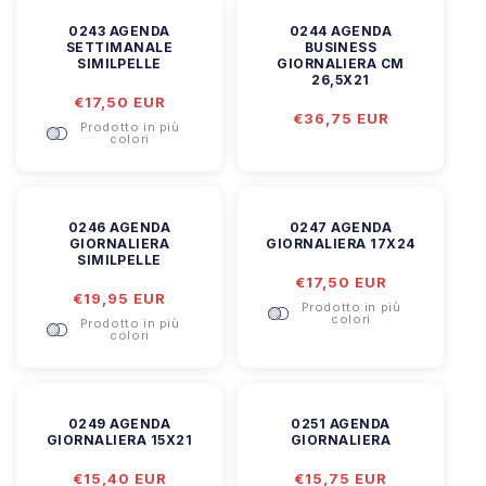
0243 AGENDA
0244 AGENDA
SETTIMANALE
BUSINESS
SIMILPELLE
GIORNALIERA CM
26,5X21
Prezzo
€17,50 EUR
Prezzo
€36,75 EUR
di
Prodotto in più
di
listino
colori
listino
0246 AGENDA
0247 AGENDA
GIORNALIERA
GIORNALIERA 17X24
SIMILPELLE
Prezzo
€17,50 EUR
Prezzo
€19,95 EUR
di
Prodotto in più
di
listino
colori
Prodotto in più
listino
colori
0249 AGENDA
0251 AGENDA
GIORNALIERA 15X21
GIORNALIERA
Prezzo
€15,40 EUR
Prezzo
€15,75 EUR