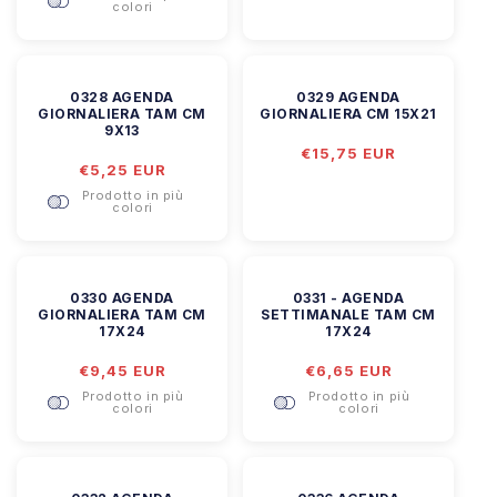
listino
colori
0328 AGENDA
0329 AGENDA
GIORNALIERA TAM CM
GIORNALIERA CM 15X21
9X13
Prezzo
€15,75 EUR
Prezzo
€5,25 EUR
di
di
listino
Prodotto in più
listino
colori
0330 AGENDA
0331 - AGENDA
GIORNALIERA TAM CM
SETTIMANALE TAM CM
17X24
17X24
Prezzo
€9,45 EUR
Prezzo
€6,65 EUR
di
di
Prodotto in più
Prodotto in più
listino
listino
colori
colori