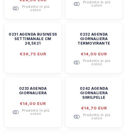
Prodotto in più
di
listino
colori
Prodotto in più
listino
colori
0231 AGENDA BUSINESS
0232 AGENDA
SETTIMANALE CM
GIORNALIERA
26,5X21
TERMOVIRANTE
Prezzo
€36,75 EUR
Prezzo
€14,00 EUR
di
di
Prodotto in più
listino
listino
colori
0233 AGENDA
0242 AGENDA
GIORNALIERA
GIORNALIERA
SIMILPELLE
Prezzo
€14,00 EUR
Prezzo
€14,70 EUR
di
Prodotto in più
di
listino
colori
Prodotto in più
listino
colori