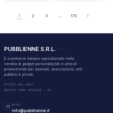
1
…
2
3
173
PUBBLIENNE S.R.L.
E-commerce italiano specializzato nella
vendita di gadget personalizzati e articoli
promozionali per aziende, associazioni, enti
pubblici e privati.
ATTIVI DAL 2007
ROSETO CAPO SPULICO · IT
EMAIL
info@pubblienne.it