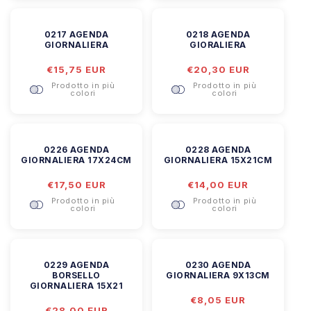
0217 AGENDA
0218 AGENDA
GIORNALIERA
GIORALIERA
Prezzo
€15,75 EUR
Prezzo
€20,30 EUR
di
di
Prodotto in più
Prodotto in più
listino
listino
colori
colori
0226 AGENDA
0228 AGENDA
GIORNALIERA 17X24CM
GIORNALIERA 15X21CM
Prezzo
€17,50 EUR
Prezzo
€14,00 EUR
di
di
Prodotto in più
Prodotto in più
listino
listino
colori
colori
0229 AGENDA
0230 AGENDA
BORSELLO
GIORNALIERA 9X13CM
GIORNALIERA 15X21
Prezzo
€8,05 EUR
Prezzo
€28,00 EUR
di