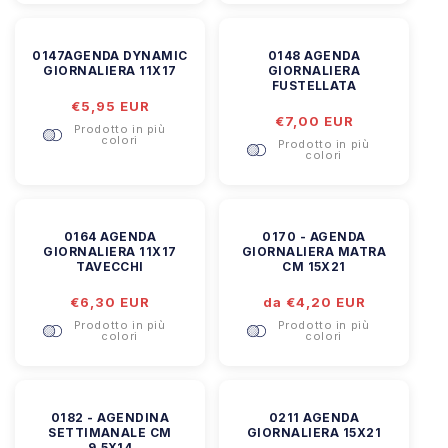
0147AGENDA DYNAMIC
0148 AGENDA
GIORNALIERA 11X17
GIORNALIERA
FUSTELLATA
Prezzo
€5,95 EUR
Prezzo
€7,00 EUR
di
Prodotto in più
di
listino
colori
Prodotto in più
listino
colori
0164 AGENDA
0170 - AGENDA
GIORNALIERA 11X17
GIORNALIERA MATRA
TAVECCHI
CM 15X21
Prezzo
€6,30 EUR
Prezzo
da €4,20 EUR
di
di
Prodotto in più
Prodotto in più
listino
listino
colori
colori
0182 - AGENDINA
0211 AGENDA
SETTIMANALE CM
GIORNALIERA 15X21
9,5X14