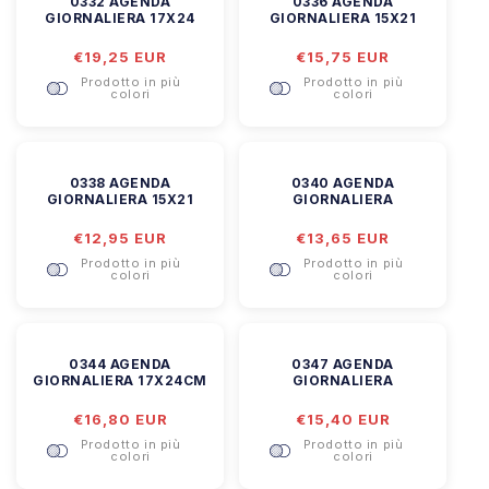
0332 AGENDA
0336 AGENDA
GIORNALIERA 17X24
GIORNALIERA 15X21
Prezzo
€19,25 EUR
Prezzo
€15,75 EUR
di
di
Prodotto in più
Prodotto in più
listino
listino
colori
colori
0338 AGENDA
0340 AGENDA
GIORNALIERA 15X21
GIORNALIERA
Prezzo
€12,95 EUR
Prezzo
€13,65 EUR
di
di
Prodotto in più
Prodotto in più
listino
listino
colori
colori
0344 AGENDA
0347 AGENDA
GIORNALIERA 17X24CM
GIORNALIERA
Prezzo
€16,80 EUR
Prezzo
€15,40 EUR
di
di
Prodotto in più
Prodotto in più
listino
listino
colori
colori